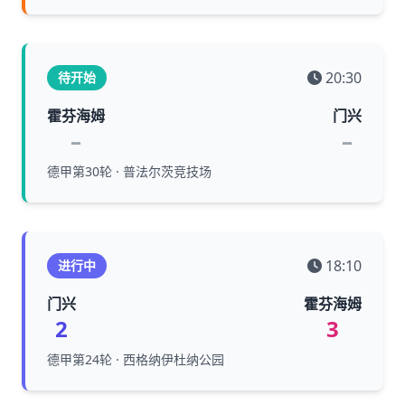
20:30
待开始
霍芬海姆
门兴
–
–
德甲第30轮 · 普法尔茨竞技场
18:10
进行中
门兴
霍芬海姆
2
3
德甲第24轮 · 西格纳伊杜纳公园